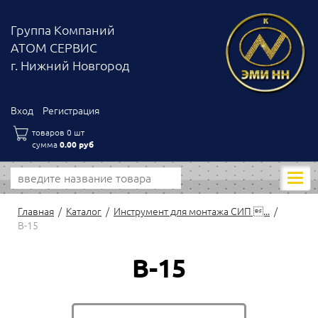
Группа Компаний
АТОМ СЕРВИС
г. Нижний Новгород
Вход
Регистрация
товаров 0 шт
сумма
0.00 руб
Моби
нави
Главная
Каталог
Инструмент для монтажа СИП ...
В-15
В-15