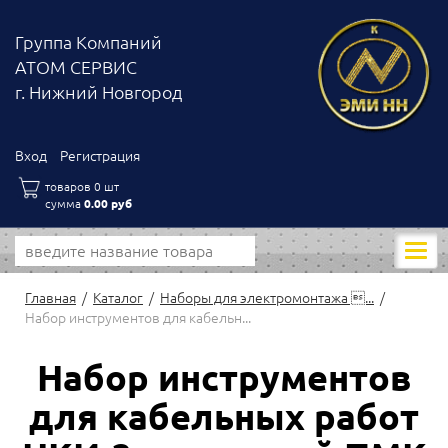
Группа Компаний
АТОМ СЕРВИС
г. Нижний Новгород
Вход
Регистрация
товаров 0 шт
сумма
0.00 руб
Моби
нави
Главная
Каталог
Наборы для электромонтажа ...
Набор инструментов для кабельн...
Набор инструментов
для кабельных работ