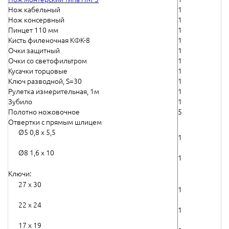
Нож кабельный
1
Нож консервный
1
Пинцет 110 мм
1
Кисть филеночная КФК-8
1
Очки защитный
1
Очки со светофильтром
1
Кусачки торцовые
1
Ключ разводной,
S
=30
1
Рулетка измерительная, 1м
1
Зубило
1
Полотно ножовочное
5
Отвертки с прямым шлицем
Ø5 0,8 х 5,5
1
Ø8 1,6 х 10
1
Ключи:
27 х 30
1
22 х 24
1
17 х 19