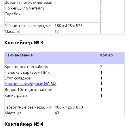
Воронка полиэтиленовая
1
Ножницы по металлу
1
Скребок
1
Габаритные размеры, мм
180 х 405 х 575
Масса, кг
17
Контейнер № 3
Наименование
Кол-во
Крестовина под кабель
2
Палатка с каркасом ПМК
1
Стул складной
1
Ножницы секторные НС-3М
1
Ведро 10л оцинкованное
1
Канистра 5л
1
Габаритные размеры, мм
400 х 425 х 890
Масса, кг
43
Контейнер № 4