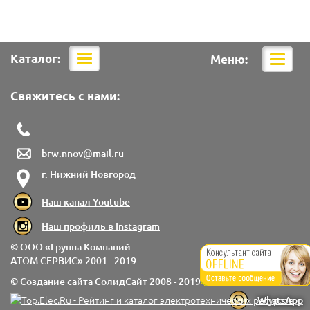
Каталог:
Меню:
Мобильная
Мобил
навигация
навига
Свяжитесь с нами:
brw.nnov@mail.ru
г. Нижний Новгород
Наш канал Youtube
Наш профиль в Instagram
© ООО «Группа Компаний
АТОМ СЕРВИС»
2001 - 2019
© Создание сайта
СолидСайт
2008 - 2019
WhatsApp