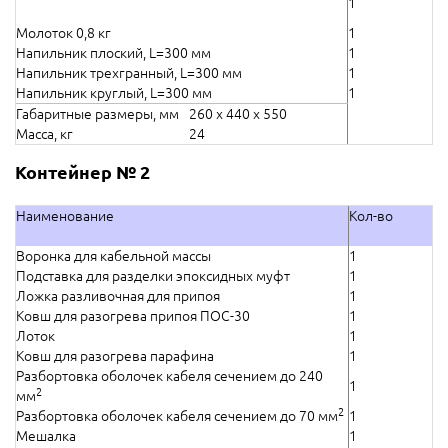
1
Молоток 0,8 кг
1
Напильник плоский,
L
=300 мм
1
Напильник трехгранный,
L
=300 мм
1
Напильник круглый,
L
=300 мм
1
Габаритные размеры, мм
260 х 440 х 550
Масса, кг
24
Контейнер № 2
Наименование
Кол-во
Воронка для кабельной массы
1
Подставка для разделки эпоксидных муфт
1
Ложка разливочная для припоя
1
Ковш для разогрева припоя ПОС-30
1
Лоток
1
Ковш для разогрева парафина
1
Разбортовка оболочек кабеля сечением до 240
1
2
мм
2
Разбортовка оболочек кабеля сечением до 70 мм
1
Мешалка
1