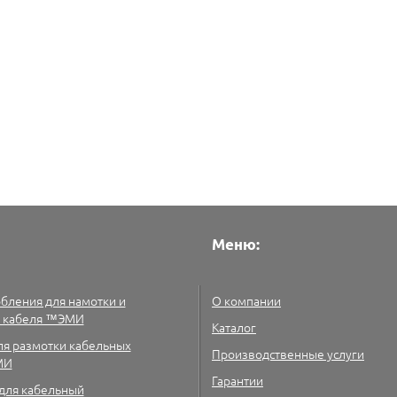
Меню:
бления для намотки и
О компании
и кабеля ™ЭМИ
Каталог
ля размотки кабельных
Производственные услуги
МИ
Гарантии
для кабельный