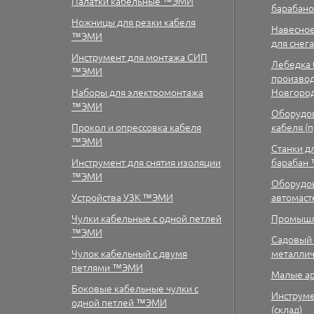
Палатки кабельные ™ЭМИ
барабано
Ножницы для резки кабеля
Навесное
™ЭМИ
для снег
Инструмент для монтажа СИП
Лебедка 
™ЭМИ
производс
Наборы для электромонтажа
Новгоро
™ЭМИ
Оборудов
Прокол и опрессовка кабеля
кабеля (
™ЭМИ
Станки д
Инструмент для снятия изоляции
барабан
™ЭМИ
Оборудов
Устройства УЗК ™ЭМИ
автомас
Чулки кабельные с одной петлей
Промышл
™ЭМИ
Садовый 
Чулок кабельный с двумя
металлич
петлями ™ЭМИ
Малые а
Боковые кабельные чулки с
Инструме
одной петлей ™ЭМИ
(склад)