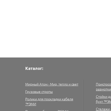
Каталог:
Мирный Атом - Мир, тепло и свет
Приспосо
размотк
Грузовые стропы
Cтойки д
Ролики для прокладки кабеля
бухт ™Э
™ЭМИ
Стелажи 