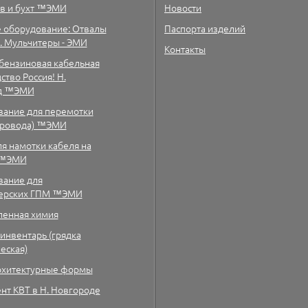
в и бухт ™ЭМИ
Новости
 оборудование: Отвалы
Паспорта изделий
а. Мульчитеры - ЭМИ
Контакты
бензиновая кабельная
тво Россия! Н.
д ™ЭМИ
ание для перемотки
провода) ™ЭМИ
ля намотки кабеля на
 ™ЭМИ
ание для
терских ГПМ ™ЭМИ
енная химия
инвентарь (грядка
еская)
рхитектурные формы
нт КВТ в Н. Новгороде