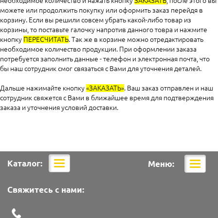
необходимое количество и нажать кнопку
ЗАКАЗАТЬ
, после этого вы
можете или продолжить покупку или оформить заказ перейдя в
корзину. Если вы решили совсем убрать какой-либо товар из
корзины, то поставьте галочку напротив данного товра и нажмите
кнопку
ПЕРЕСЧИТАТЬ
. Так же в корзине можно отредактировать
необходимое количество продукции. При оформлении заказа
потребуется заполнить данные - телефон и электронная почта, что
бы наш сотрудник смог связаться с Вами для уточнения деталей.
Дальше нажимайте кнопку
«ЗАКАЗАТЬ»
. Ваш заказ отправлен и наш
сотрудник свяжется с Вами в ближайшее время для подтверждения
заказа и уточнения условий доставки.
Каталог:
Меню:
Мобильная
Мобил
навигация
навига
Свяжитесь с нами: