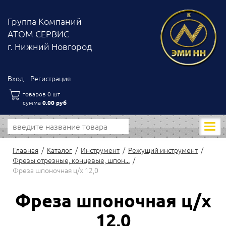
Группа Компаний
АТОМ СЕРВИС
г. Нижний Новгород
Вход
Регистрация
товаров 0 шт
сумма
0.00 руб
Моби
нави
Главная
Каталог
Инструмент
Режущий инструмент
Фрезы отрезные, концевые, шпон...
Фреза шпоночная ц/х 12,0
Фреза шпоночная ц/х
12,0