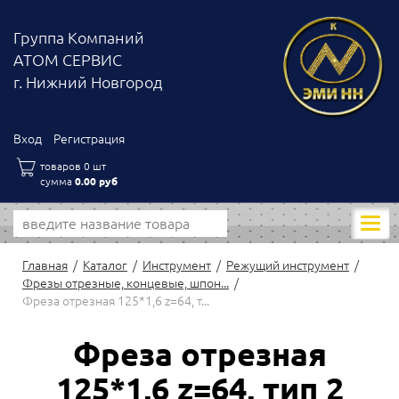
Группа Компаний
АТОМ СЕРВИС
г. Нижний Новгород
Вход
Регистрация
товаров 0 шт
сумма
0.00 руб
Моби
нави
Главная
Каталог
Инструмент
Режущий инструмент
Фрезы отрезные, концевые, шпон...
Фреза отрезная 125*1,6 z=64, т...
Фреза отрезная
125*1,6 z=64, тип 2