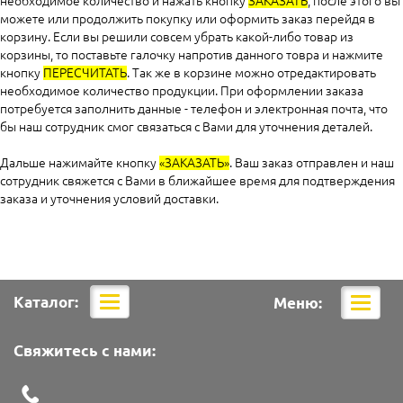
необходимое количество и нажать кнопку
ЗАКАЗАТЬ
, после этого вы
можете или продолжить покупку или оформить заказ перейдя в
корзину. Если вы решили совсем убрать какой-либо товар из
корзины, то поставьте галочку напротив данного товра и нажмите
кнопку
ПЕРЕСЧИТАТЬ
. Так же в корзине можно отредактировать
необходимое количество продукции. При оформлении заказа
потребуется заполнить данные - телефон и электронная почта, что
бы наш сотрудник смог связаться с Вами для уточнения деталей.
Дальше нажимайте кнопку
«ЗАКАЗАТЬ»
. Ваш заказ отправлен и наш
сотрудник свяжется с Вами в ближайшее время для подтверждения
заказа и уточнения условий доставки.
Каталог:
Меню:
Мобильная
Мобил
навигация
навига
Свяжитесь с нами: