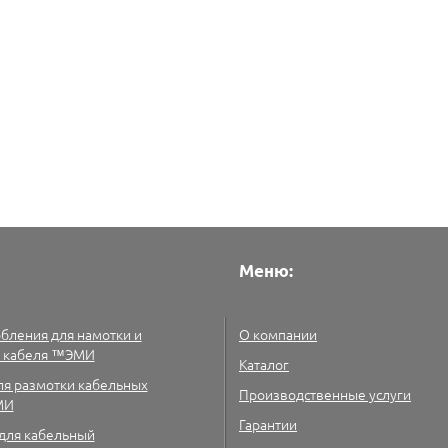
Меню:
бления для намотки и
О компании
и кабеля ™ЭМИ
Каталог
ля размотки кабельных
Производственные услуги
МИ
Гарантии
для кабельный