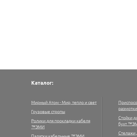
Каталог:
Мирный Атом - Мир, тепло и свет
Приспосо
размотк
Грузовые стропы
Cтойки д
Ролики для прокладки кабеля
бухт ™Э
™ЭМИ
Стелажи 
Палатки кабельные ™ЭМИ