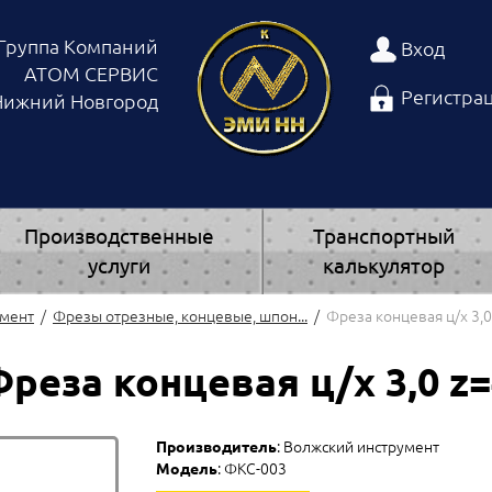
Группа Компаний
Вход
АТОМ СЕРВИС
Регистра
 Нижний Новгород
Производственные
Транспортный
услуги
калькулятор
умент
Фрезы отрезные, концевые, шпон...
Фреза концевая ц/х 3,0
Фреза концевая ц/х 3,0 z=
Производитель
: Волжский инструмент
Модель
: ФКС-003