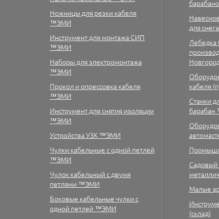
барабано
Ножницы для резки кабеля
Навесное
™ЭМИ
для снег
Инструмент для монтажа СИП
Лебедка 
™ЭМИ
производс
Наборы для электромонтажа
Новгоро
™ЭМИ
Оборудов
Прокол и опрессовка кабеля
кабеля (
™ЭМИ
Станки д
Инструмент для снятия изоляции
барабан
™ЭМИ
Оборудов
Устройства УЗК ™ЭМИ
автомас
Чулки кабельные с одной петлей
Промышл
™ЭМИ
Садовый 
Чулок кабельный с двумя
металлич
петлями ™ЭМИ
Малые а
Боковые кабельные чулки с
Инструме
одной петлей ™ЭМИ
(склад)