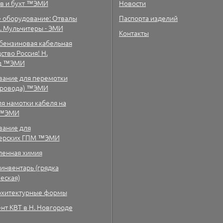
в и бухт ™ЭМИ
Новости
 оборудование: Отвалы
Паспорта изделий
а. Мульчитеры - ЭМИ
Контакты
бензиновая кабельная
тво Россия! Н.
д ™ЭМИ
ание для перемотки
провода) ™ЭМИ
ля намотки кабеля на
 ™ЭМИ
ание для
терских ГПМ ™ЭМИ
енная химия
инвентарь (грядка
еская)
рхитектурные формы
нт КВТ в Н. Новгороде