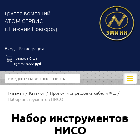
Группа Компаний
АТОМ СЕРВИС
г. Нижний Новгород
Вход
Регистрация
товаров 0 шт
сумма
0.00 руб
Моби
нави
Главная
Каталог
Прокол и опрессовка кабеля ...
Набор инструментов НИСО
Набор инструментов
НИСО