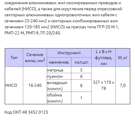
соединения алюминиевых жил изолированных проводов и
кабелей (НИСО), а также для скругления перед опрессовкой
секторных алюминиевых однопроволочных жил кабеля с
сечением 25-240 мм2 и секторных комбинированных жил
сечением 120-185 мм2 (НИСО) на прессах типа ПГР-20 М 1,
РМП-22 М, РМП-9, ПГ-20/240.
L x B x H
Инструмент
Сечение
Тип
футляра,
М, кг
2
жилы, мм
наименов.
кол.шт.
мм
матрица
5
пуансон
6
327 х 170 х
вкладыши
НИСО
16-240
7,0
8
78
(компл.)
обойма
1
(компл.)
Код ОКП 48 3452 0125